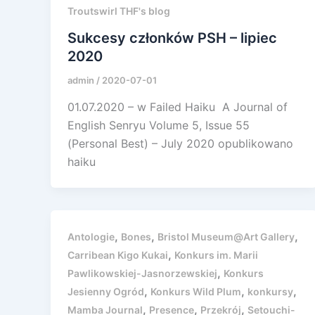
Troutswirl THF's blog
Sukcesy członków PSH – lipiec
2020
admin
/
2020-07-01
01.07.2020 – w Failed Haiku A Journal of
English Senryu Volume 5, Issue 55
(Personal Best) – July 2020 opublikowano
haiku
,
,
,
Antologie
Bones
Bristol Museum@Art Gallery
,
Carribean Kigo Kukai
Konkurs im. Marii
,
Pawlikowskiej-Jasnorzewskiej
Konkurs
,
,
,
Jesienny Ogród
Konkurs Wild Plum
konkursy
,
,
,
Mamba Journal
Presence
Przekrój
Setouchi-