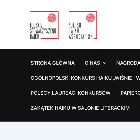
Przejdź
do
treści
STRONA GŁÓWNA
O NAS
NAGRODA
OGÓLNOPOLSKI KONKURS HAIKU „WIŚNIE I W
POLSCY LAUREACI KONKURSÓW
PAPIER
ZAKĄTEK HAIKU W SALONIE LITERACKIM