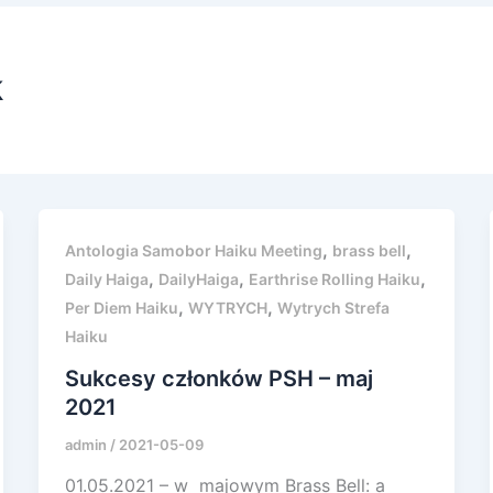
k
,
,
Antologia Samobor Haiku Meeting
brass bell
,
,
,
Daily Haiga
DailyHaiga
Earthrise Rolling Haiku
,
,
Per Diem Haiku
WYTRYCH
Wytrych Strefa
Haiku
Sukcesy członków PSH – maj
2021
admin
/
2021-05-09
01.05.2021 – w majowym Brass Bell: a