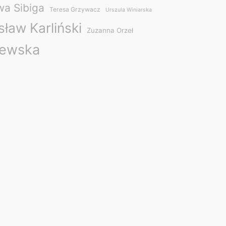
wa Sibiga
Teresa Grzywacz
Urszula Winiarska
ław Karliński
Zuzanna Orzeł
lewska