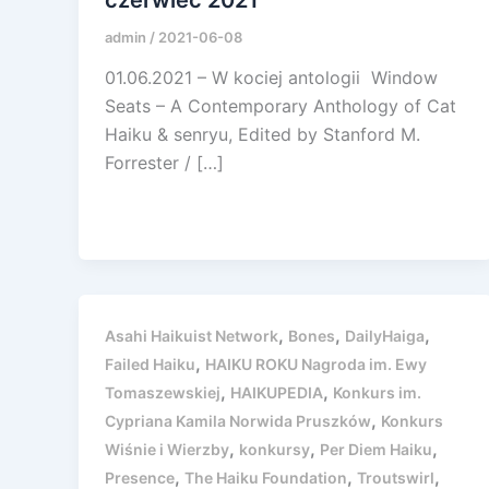
admin
/
2021-06-08
01.06.2021 – W kociej antologii Window
Seats – A Contemporary Anthology of Cat
Haiku & senryu, Edited by Stanford M.
Forrester / […]
,
,
,
Asahi Haikuist Network
Bones
DailyHaiga
,
Failed Haiku
HAIKU ROKU Nagroda im. Ewy
,
,
Tomaszewskiej
HAIKUPEDIA
Konkurs im.
,
Cypriana Kamila Norwida Pruszków
Konkurs
,
,
,
Wiśnie i Wierzby
konkursy
Per Diem Haiku
,
,
,
Presence
The Haiku Foundation
Troutswirl