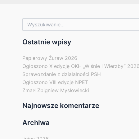
Szukaj
dla:
Ostatnie wpisy
Papierowy Żuraw 2026
Ogłoszono X edycję OKH „Wiśnie i Wierzby” 202
Sprawozdanie z działalności PSH
Ogłoszono VIII edycję NPET
Zmarł Zbigniew Mysłowiecki
Najnowsze komentarze
Archiwa
lipiec 2026