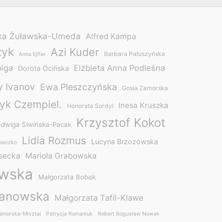
ka Żuławska-Umeda
Alfred Kampa
zyk
Azi Kuder
Barbara Patuszyńska
Anna Ejfler
biga
Elżbieta Anna Podleśna
Dorota Ocińska
 Ivanov
Ewa Pleszczyńska
Gosia Zamorska
yk Czempiel.
Inesa Kruszka
Honorata Sordyl
Krzysztof Kokot
adwiga Siwińska-Pacak
Lidia Rozmus
Lucyna Brzozowska
beczko
asecka
Mariola Grabowska
owska
Małgorzata Bobak
manowska
Małgorzata Tafil-Klawe
amorska-Misztal
Patrycja Romaniuk
Robert Bogusław Nowak