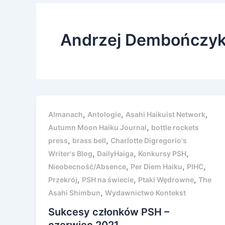
Andrzej Dembończy
,
,
,
Almanach
Antologie
Asahi Haikuist Network
,
Autumn Moon Haiku Journal
bottle rockets
,
,
press
brass bell
Charlotte Digregorio's
,
,
,
Writer's Blog
DailyHaiga
Konkursy PSH
,
,
,
Nieobecność/Absence
Per Diem Haiku
PIHC
,
,
,
Przekrój
PSH na świecie
Ptaki Wędrowne
The
,
Asahi Shimbun
Wydawnictwo Kontekst
Sukcesy członków PSH –
czerwiec 2021