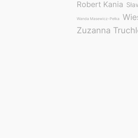
Robert Kania
Sła
Wies
Wanda Masewicz-Pełka
Zuzanna Truch