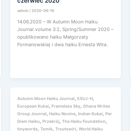
czerwiec 2020
admin
/
2020-06-16
14.06.2020 – W Autumn Moon Haiku
Journal volume 3:2, Spring/Summer 2020 –
opublikowano haiku Małgorzaty
Formanowskiej i dwa haiku Ernesta Wita.
,
,
Autumn Moon Haiku Journal
ESUJ-H
,
,
European Kukai
Frameless Sky
Ghana Writes
,
,
,
Group Journal
Haiku Novine
Indian Kukai
Per
,
,
,
Diem Haiku
Przekrój
The Haiku Foundation
,
,
,
tinywords
Tomik
Troutswirl
World Haiku