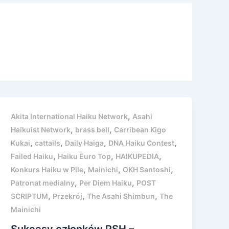
,
Akita International Haiku Network
Asahi
,
,
Haikuist Network
brass bell
Carribean Kigo
,
,
,
,
Kukai
cattails
Daily Haiga
DNA Haiku Contest
,
,
,
Failed Haiku
Haiku Euro Top
HAIKUPEDIA
,
,
,
Konkurs Haiku w Pile
Mainichi
OKH Santoshi
,
,
Patronat medialny
Per Diem Haiku
POST
,
,
,
SCRIPTUM
Przekrój
The Asahi Shimbun
The
Mainichi
Sukcesy członków PSH –