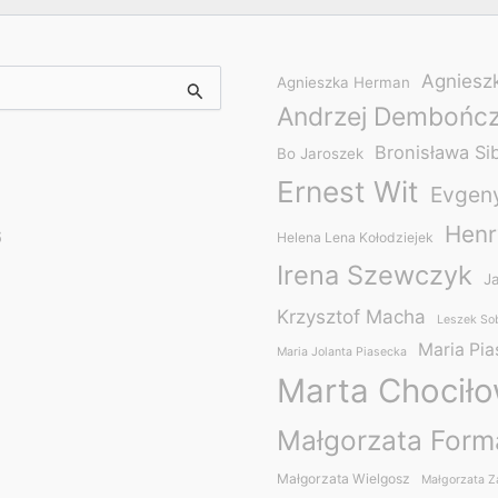
Agniesz
Agnieszka Herman
Andrzej Dembońc
Bronisława Si
Bo Jaroszek
Ernest Wit
Evgeny
Henr
6
Helena Lena Kołodziejek
Irena Szewczyk
J
Krzysztof Macha
Leszek So
Maria Pi
Maria Jolanta Piasecka
Marta Chocił
Małgorzata For
Małgorzata Wielgosz
Małgorzata Z